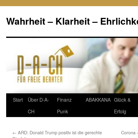
Wahrheit – Klarheit – Ehrlichk
Zum
Start
Über D-A-
Finanz
ABAKKANA
Glück &
Inhalt
CH
Punk
Erfolg
springen
←
ARD: Donald Trump positiv ist die gerechte
Corona 