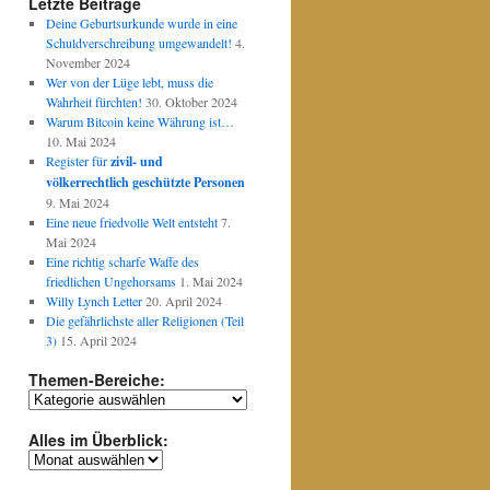
Letzte Beiträge
Deine Geburtsurkunde wurde in eine
Schuldverschreibung umgewandelt!
4.
November 2024
Wer von der Lüge lebt, muss die
Wahrheit fürchten!
30. Oktober 2024
Warum Bitcoin keine Währung ist…
10. Mai 2024
Register für
zivil- und
völkerrechtlich geschützte Personen
9. Mai 2024
Eine neue friedvolle Welt entsteht
7.
Mai 2024
Eine richtig scharfe Waffe des
friedlichen Ungehorsams
1. Mai 2024
Willy Lynch Letter
20. April 2024
Die gefährlichste aller Religionen (Teil
3)
15. April 2024
Themen-Bereiche:
Themen-
Bereiche:
Alles im Überblick:
Alles
im