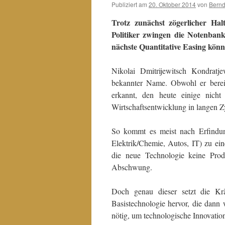
Publiziert am
20. Oktober 2014
von
Bern
Trotz zunächst zögerlicher Ha
Politiker zwingen die Notenban
nächste Quantitative Easing könnte
Nikolai Dmitrijewitsch Kondratje
bekannter Name. Obwohl er berei
erkannt, den heute einige nich
Wirtschaftsentwicklung in langen Z
So kommt es meist nach Erfindun
Elektrik/Chemie, Autos, IT) zu e
die neue Technologie keine Produ
Abschwung.
Doch genau dieser setzt die Krä
Basistechnologie hervor, die dan
nötig, um technologische Innovatio