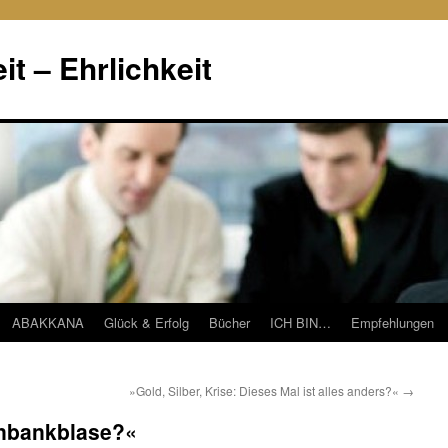
it – Ehrlichkeit
ABAKKANA
Glück & Erfolg
Bücher
ICH BIN…
Empfehlungen
»Gold, Silber, Krise: Dieses Mal ist alles anders?«
→
enbankblase?«