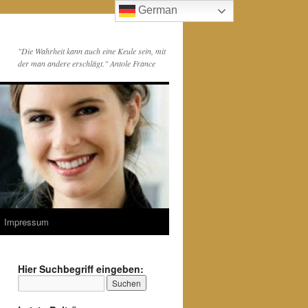
German
"Die Wahrheit kann auch eine Keule sein, mit
der man andere erschlägt." Antole France
Impressum
Hier Suchbegriff eingeben: