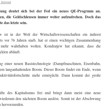
d Schmid
ltung deutet sich bei der Fed ein neues QE-Progrmm an.
ken, die Geldschleusen immer weiter aufzudrehen. Doch das
 das letzte sein.
w ist in der Welt der Wirtschaftswissenschaften ein äußerst
ts vor 76 Jahren starb, hat er einen wichtigen Zusammenhang
t mehr wahrhaben wollen. Kondratjew hat erkannt, dass die
yklen abläuft.
g einer neuen Basistechnologie (Dampfmaschinen, Eisenbahn,
inem langanhaltenden Boom. Dieser Boom findet ein Ende, wenn
ktivitätsfortschritte mehr ermöglicht. Dann kommt der große
fte des Kapitalismus frei und bringt dann meist eine neue
n wiederum den nächsten Boom auslöst. Somit ist der Abschwung
n hervorzurufen.