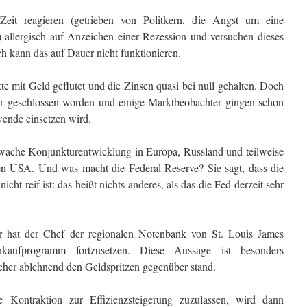
eit reagieren (getrieben von Politkern, die Angst um eine
allergisch auf Anzeichen einer Rezession und versuchen dieses
ch kann das auf Dauer nicht funktionieren.
te mit Geld geflutet und die Zinsen quasi bei null gehalten. Doch
er geschlossen worden und einige Marktbeobachter gingen schon
wende einsetzen wird.
wache Konjunkturentwicklung in Europa, Russland und teilweise
n USA. Und was macht die Federal Reserve? Sie sagt, dass die
icht reif ist: das heißt nichts anderes, als das die Fed derzeit sehr
hat der Chef der regionalen Notenbank von St. Louis James
nkaufprogramm fortzusetzen. Diese Aussage ist besonders
eher ablehnend den Geldspritzen gegenüber stand.
e Kontraktion zur Effizienzsteigerung zuzulassen, wird dann