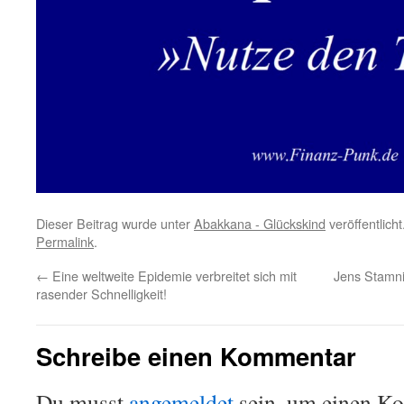
Dieser Beitrag wurde unter
Abakkana - Glückskind
veröffentlich
Permalink
.
←
Eine weltweite Epidemie verbreitet sich mit
Jens Stamni
rasender Schnelligkeit!
Schreibe einen Kommentar
Du musst
angemeldet
sein, um einen K