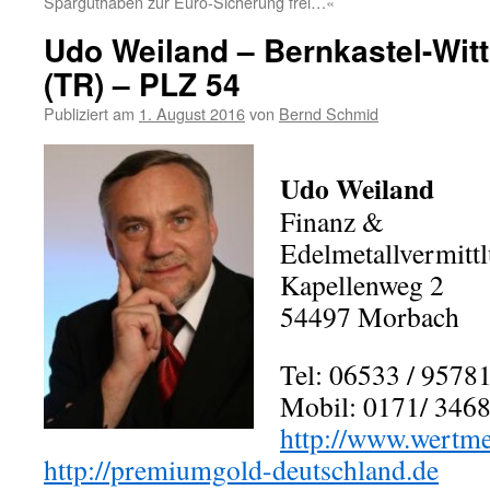
Sparguthaben zur Euro-Sicherung frei…«
Udo Weiland – Bernkastel-Wittl
(TR) – PLZ 54
Publiziert am
1. August 2016
von
Bernd Schmid
Udo Weiland
Finanz &
Edelmetallvermitt
Kapellenweg 2
54497 Morbach
Tel: 06533 / 9578
Mobil: 0171/ 346
http://www.wertmet
http://premiumgold-deutschland.de