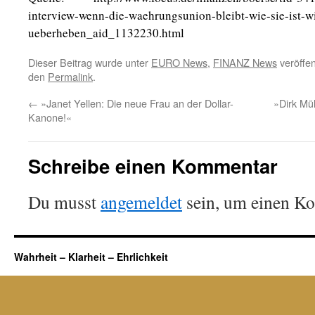
interview-wenn-die-waehrungsunion-bleibt-wie-sie-ist-w
ueberheben_aid_1132230.html
Dieser Beitrag wurde unter
EURO News
,
FINANZ News
veröffen
den
Permalink
.
←
»Janet Yellen: Die neue Frau an der Dollar-
»Dirk Mü
Kanone!«
Schreibe einen Kommentar
Du musst
angemeldet
sein, um einen K
Wahrheit – Klarheit – Ehrlichkeit