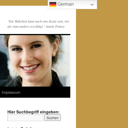
German
"Die Wahrheit kann auch eine Keule sein, mit
der man andere erschlägt." Antole France
Impressum
Hier Suchbegriff eingeben: