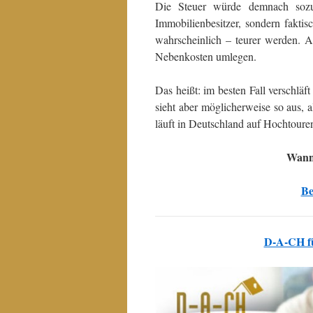
Die Steuer würde demnach sozus
Immobilienbesitzer, sondern faktis
wahrscheinlich – teurer werden. A
Nebenkosten umlegen.
Das heißt: im besten Fall verschläf
sieht aber möglicherweise so aus, a
läuft in Deutschland auf Hochtoure
Wann 
Be
D-A-CH für