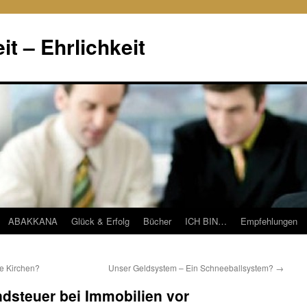
it – Ehrlichkeit
ABAKKANA
Glück & Erfolg
Bücher
ICH BIN…
Empfehlungen
ge Kirchen?
Unser Geldsystem – Ein Schneeballsystem?
→
ndsteuer bei Immobilien vor