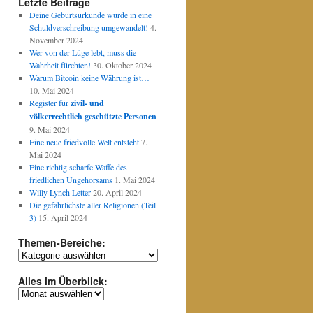
Letzte Beiträge
Deine Geburtsurkunde wurde in eine
Schuldverschreibung umgewandelt!
4.
November 2024
Wer von der Lüge lebt, muss die
Wahrheit fürchten!
30. Oktober 2024
Warum Bitcoin keine Währung ist…
10. Mai 2024
Register für
zivil- und
völkerrechtlich geschützte Personen
9. Mai 2024
Eine neue friedvolle Welt entsteht
7.
Mai 2024
Eine richtig scharfe Waffe des
friedlichen Ungehorsams
1. Mai 2024
Willy Lynch Letter
20. April 2024
Die gefährlichste aller Religionen (Teil
3)
15. April 2024
Themen-Bereiche:
Themen-
Bereiche:
Alles im Überblick:
Alles
im