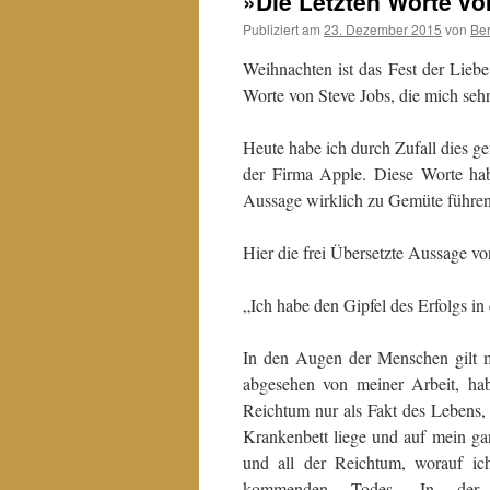
»Die Letzten Worte v
Publiziert am
23. Dezember 2015
von
Be
Weihnachten ist das Fest der Lieb
Worte von Steve Jobs, die mich seh
Heute habe ich durch Zufall dies g
der Firma Apple. Diese Worte hab
Aussage wirklich zu Gemüte führen
Hier die frei Übersetzte Aussage vo
„Ich habe den Gipfel des Erfolgs in 
In den Augen der Menschen gilt m
abgesehen von meiner Arbeit, ha
Reichtum nur als Fakt des Lebens,
Krankenbett liege und auf mein ga
und all der Reichtum, worauf ic
kommenden Todes. In der 