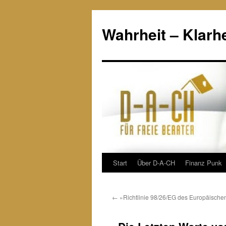
Wahrheit – Klarhe
Start
Über D-A-CH
Finanz Punk
Zum
Inhalt
←
»Richtlinie 98/26/EG des Europäisch
springen