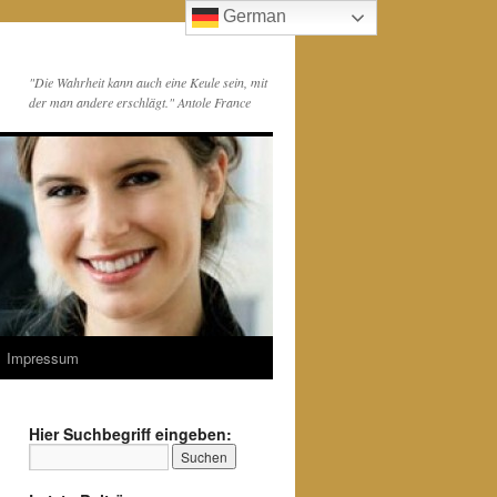
German
"Die Wahrheit kann auch eine Keule sein, mit
der man andere erschlägt." Antole France
Impressum
Hier Suchbegriff eingeben: