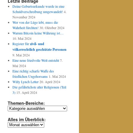
Letzte Beiträge
Deine Geburtsurkunde wurde in eine
Schuldverschreibung umgewandelt!
4.
November 2024
Wer von der Lüge lebt, muss die
Wahrheit fürchten!
30. Oktober 2024
Warum Bitcoin keine Währung ist…
10. Mai 2024
Register für
zivil- und
völkerrechtlich geschützte Personen
9. Mai 2024
Eine neue friedvolle Welt entsteht
7.
Mai 2024
Eine richtig scharfe Waffe des
friedlichen Ungehorsams
1. Mai 2024
Willy Lynch Letter
20. April 2024
Die gefährlichste aller Religionen (Teil
3)
15. April 2024
Themen-Bereiche:
Themen-
Bereiche:
Alles im Überblick:
Alles
im