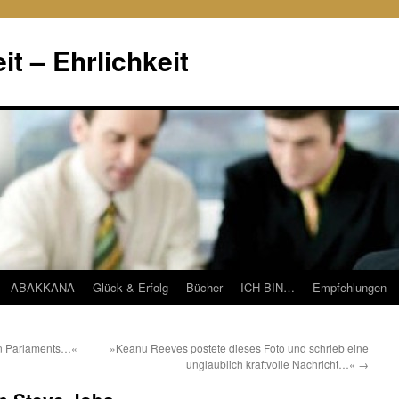
it – Ehrlichkeit
ABAKKANA
Glück & Erfolg
Bücher
ICH BIN…
Empfehlungen
en Parlaments…«
»Keanu Reeves postete dieses Foto und schrieb eine
unglaublich kraftvolle Nachricht…«
→