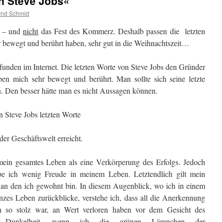
on Steve Jobs«
rnd Schmid
e – und
nicht
das Fest des Kommerz. Deshalb passen die letzten
r bewegt und berührt haben, sehr gut in die Weihnachtszeit…
efunden im Internet. Die letzten Worte von Steve Jobs den Gründer
en mich sehr bewegt und berührt. Man sollte sich seine letzte
. Den besser hätte man es nicht Aussagen können.
n Steve Jobs letzten Worte
der Geschäftswelt erreicht.
ein gesamtes Leben als eine Verkörperung des Erfolgs. Jedoch
be ich wenig Freude in meinem Leben. Letztendlich gilt mein
 an den ich gewohnt bin. In diesem Augenblick, wo ich in einem
nzes Leben zurückblicke, verstehe ich, dass all die Anerkennung
h so stolz war, an Wert verloren haben vor dem Gesicht des
Dunkelheit, wenn ich die grünen Lämpchen der